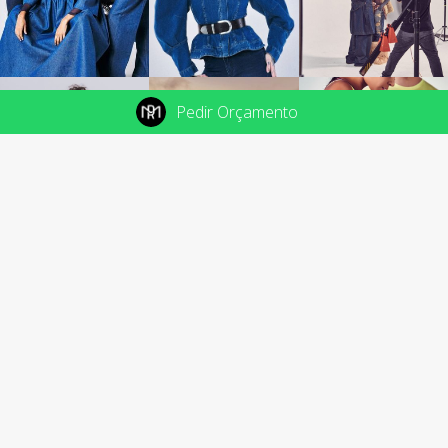
Pedir Orçamento
+55 (11) 99825-3444
contato@rodrigofotografo.com.br
Site by